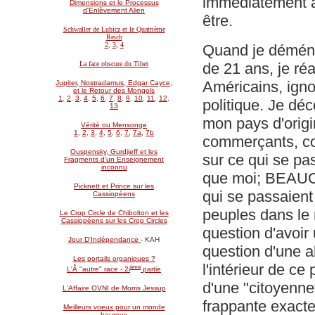
immédiatement à 
Dimensions et le Processus
d'Enlèvement Alien
être.
Schwaller de Lubicz et le Quatrième
Reich
2
,
3
,
4
Quand je déménag
de 21 ans, je réa
La face obscure du Tibet
Américains, igno
Jupiter, Nostradamus, Edgar Cayce,
et le Retour des Mongols
1
,
2
,
3
,
4
,
5
,
6
,
7
,
8
,
9
,
10
,
11
,
12
,
politique. Je dé
13
mon pays d'origi
Vérité ou Mensonge
1
,
2
,
3
,
4
,
5
,
6
,
7
,
7a
,
7b
commerçants, coi
Ouspensky, Gurdjieff et les
sur ce qui se pa
Fragments d'un Enseignement
inconnu
que moi; BEAUC
Picknett et Prince sur les
qui se passaient
Cassiopéens
peuples dans le 
Le Crop Circle de Chibolton et les
Cassiopéens sur les Crop Circles
question d'avoir 
Jour D'Indépendance
- KAH
question d'une
Les portails organiques ?
l'intérieur de c
ème
L'Â "autre" race - 2i
partie
d'une "citoyenne
L'Affaire OVNI de Morris Jessup
frappante exacte
Meilleurs voeux pour un monde
heureux