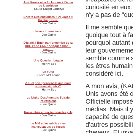
Amir Peretz et la foi fondée à l'école
curiosité en eux.
de la politique
- Laura Knight-Jadczyk
n'y a pas de "quo
Encore Des Absurdites « Al-Qaïda »
Du Gang Bush
- Joe Quinn
Il me semble que
Nous chutons tous
quoique tout à fa
- Joe Quinn
pourquoi autant 
D'Israël à Bush par l'entremise de la
BBC et de CNN : Attaquez l'Iran --
leur gouvernement
sinon…
- Joe Quinn
semble comme s'i
Une Question Légale
les êtres humain
- Henry See
considéré ici.
Le Futur
- Steve McFarland
A quel point pensent-ils que nous
A mon avis, (KAH
sommes stupides?
- Henry See
Unis avons été d
Le Mythe Des Attentats Suicide
Officielle impos
Palestiniens
- Joe Quinn
médias. Mais il y
Rassembler en un lieu tous les juifs
capacité de ques
- Joe Quinn
d'autres possibil
Le MI6 et les médias - les
manipulateurs de l'esprit
- Joe Quinn
cheveux. Et invar