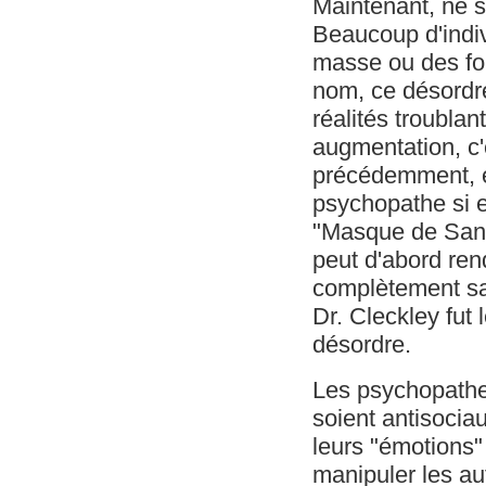
Maintenant, ne 
Beaucoup d'indiv
masse ou des fou
nom, ce désordre
réalités troubla
augmentation, c'
précédemment, et
psychopathe si ef
"Masque de Sant
peut d'abord ren
complètement sai
Dr. Cleckley fut
désordre.
Les psychopathes
soient antisocia
leurs "émotions"
manipuler les au