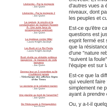
d'autres vues a 
Litvinenko - Par la tromperie
- Joe Quinn
niveaux, dont pa
Litvinenko - Par la tromperie 2
- Joe Quinn
les peuples et cu
La capture, le procès et la
condamnation de Saddam Hussein
Est-ce qu'être ca
Â– Une autre farce du
renseignement américain
questions est ju
- Joe Quinn
esprit fermé est
La mystique contre Hitler
- Laura Knight-Jacdzyk
que la résistance
Les Bush et Le Roi Perdu
- Laura Knight-Jacdzyk
d'une "nature re
Bush révèle sa véritable politique
"suivent la foul
iraquienne : le massacre de civils
iraquiens
l'équipe est sur
- Joe Quinn
Donnez leur un 5 novembre qu'ils
Est-ce que la dif
n'oublieront jamais
- Télécharger des affiches Signs
of the Times
qui veulent faire 
Le sionisme et le président iranien
simplement ne pe
- Joe Quinn
ayant à prendre
Une planète au bord de l'anarchie?
- Joe Quinn
Ou, y a-t-il quel
De l’Holocauste à l’Armageddon
- Joe Quinn