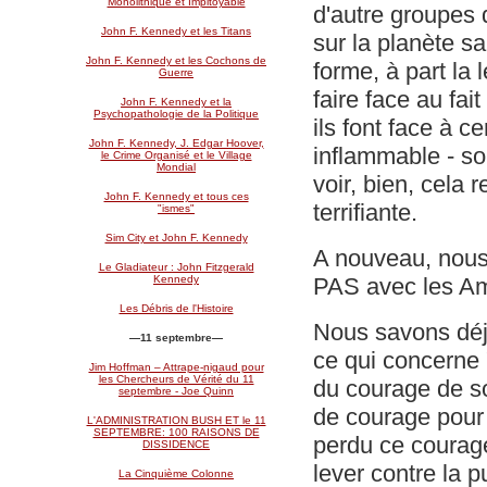
Monolithique et Impitoyable
d'autre groupes 
John F. Kennedy et les Titans
sur la planète s
John F. Kennedy et les Cochons de
forme, à part la
Guerre
faire face au fai
John F. Kennedy et la
Psychopathologie de la Politique
ils font face à c
John F. Kennedy, J. Edgar Hoover,
inflammable - so
le Crime Organisé et le Village
Mondial
voir, bien, cela 
John F. Kennedy et tous ces
terrifiante.
"ismes"
Sim City et John F. Kennedy
A nouveau, nous
Le Gladiateur : John Fitzgerald
PAS avec les Am
Kennedy
Les Débris de l'Histoire
Nous savons déjà
—11 septembre
—
ce qui concerne 
Jim Hoffman – Attrape-nigaud pour
les Chercheurs de Vérité du 11
du courage de s
septembre - Joe Quinn
de courage pour 
L'ADMINISTRATION BUSH ET le 11
SEPTEMBRE: 100 RAISONS DE
perdu ce courage
DISSIDENCE
lever contre la p
La Cinquième Colonne