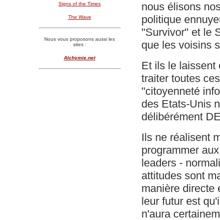
nous élisons nos 
Signs of the Times
politique ennuyeu
The Wave
"Survivor" et le
Nous vous proposons aussi les
que les voisins s
sites :
Alchymie.net
Et ils le laisse
traiter toutes ce
"citoyenneté inf
des Etats-Unis n
délibérément DE
Ils ne réalisent
programmer aux v
leaders - normali
attitudes sont m
manière directe 
leur futur est qu
n'aura certaine