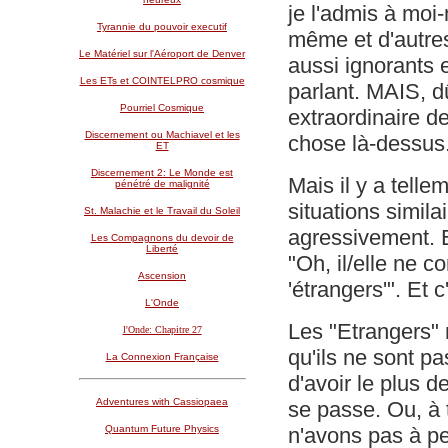
je l'admis à moi
Tyrannie du pouvoir executif
même et d'autres
Le Matériel sur l'Aéroport de Denver
aussi ignorants e
Les ETs et COINTELPRO cosmique
parlant. MAIS, dû
Pourriel Cosmique
extraordinaire d
Discernement ou Machiavel et les
chose là-dessus
ET
Discernement 2: Le Monde est
Mais il y a telle
pénétré de malignité
situations similai
St. Malachie et le Travail du Soleil
agressivement. E
Les Compagnons du devoir de
Liberté
"Oh, il/elle ne c
Ascension
'étrangers'". Et c
L'Onde
Les "Etrangers"
l'Onde: Chapitre 27
qu'ils ne sont p
La Connexion Française
d'avoir le plus 
Adventures with Cassiopaea
se passe. Ou, à 
Quantum Future Physics
n'avons pas à pe