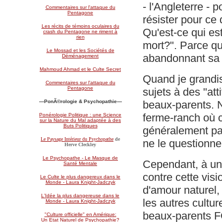
- l'Angleterre - 
Commentaires sur l'attaque du
Pentagone
résister pour ce 
Les récits de témoins oculaires du
Qu'est-ce qui es
crash du Pentagone ne riment à
rien
mort?". Parce qu
Le Mossad et les Sociétés de
abandonnant sa l
Déménagement
Mahmoud Ahmad et le Culte Secret
Quand je grandis
Commentaires sur l'attaque du
Pentagone
sujets à des "att
beaux-parents. 
—PonÃ©rologie & Psychopathie—
ferme-ranch où c
Ponérologie Politique : une Science
sur la Nature du Mal adaptée à des
Buts Politiques
généralement pa
Le Paysage Intérieur du Psychopathe
de
ne le questionne
Herve Cleckle
y
Le Psychopathe - Le Masque de
Cependant, à un 
Santé Mentale
contre cette vis
Le Culte le plus dangereux dans le
Monde - Laura Knight-Jadczyk
d'amour naturel,
L'Idée la plus dangereuse dans le
les autres cultu
Monde - Laura Knight-Jadczyk
beaux-parents F
"Culture officielle" en Amérique:
Un Etat Naturel de Psychopathie?