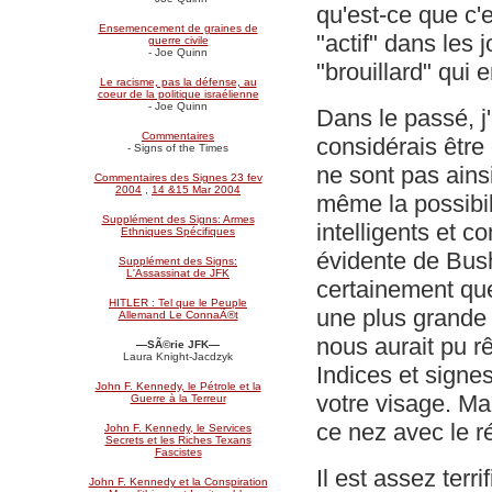
qu'est-ce que c'
Ensemencement de graines de
"actif" dans les 
guerre civile
- Joe Quinn
"brouillard" qui 
Le racisme, pas la défense, au
coeur de la politique israélienne
- Joe Quinn
Dans le passé, j
Commentaires
considérais être 
- Signs of the Times
ne sont pas ains
Commentaires des Signes 23 fev
2004
,
14 &15 Mar 2004
même la possibili
Supplément des Signs: Armes
intelligents et 
Ethniques Spécifiques
évidente de Bush
Supplément des Signs:
L'Assassinat de JFK
certainement que 
HITLER : Tel que le Peuple
une plus grande 
Allemand Le ConnaÃ®t
nous aurait pu rê
—SÃ©rie JFK—
Laura Knight-Jacdzyk
Indices et signes
John F. Kennedy, le Pétrole et la
votre visage. Ma
Guerre à la Terreur
ce nez avec le ré
John F. Kennedy, le Services
Secrets et les Riches Texans
Fascistes
Il est assez terr
John F. Kennedy et la Conspiration