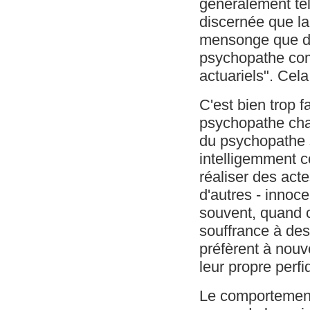
généralement tel
discernée que la 
mensonge que de 
psychopathe comp
actuariels". Cel
C'est bien trop 
psychopathe char
du psychopathe s
intelligemment c
réaliser des act
d'autres - innoc
souvent, quand c'
souffrance à des
préfèrent à nouve
leur propre perfid
Le comportement