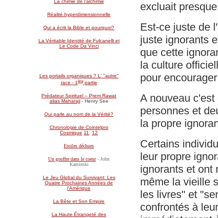
La chimie de l'alchimie
excluait presqu
Réalité hyperdimensionnelle
Est-ce juste de 
Qui a écrit la Bible et pourquoi?
juste ignorants 
La Véritable Identité de Fulcanelli et
Le Code Da Vinci
que cette ignora
la culture offici
pour encourager 
Les portails organiques ? L' "autre"
ère
race - 1
partie
A nouveau c'est 
Prédateur Spirituel – Prem Rawat
alias Maharaji
- Henry See
personnes et deu
Qui parle au nom de la Vérité?
la propre ignora
Chronologie de Cointelpro
Cosmique
11
,
12
Certains individu
Etoiles déchues
leur propre ign
Un gouffre dans le coeur
- John
Kaminski
ignorants et ont 
Le Jeu Global du Survivant: Les
même la vieille s
Quatre Prochaines Années de
l'Amérique
les livres" et "
La Bête et Son Empire
confrontés à le
La Haute Étrangeté des