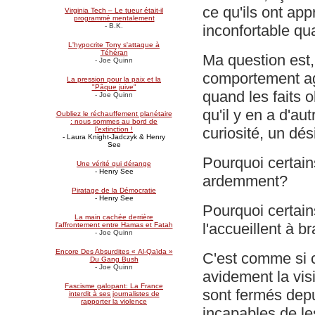
ce qu'ils ont app
Virginia Tech – Le tueur était-il
programmé mentalement
inconfortable qua
- B.K.
L'hypocrite Tony s'attaque à
Téhéran
Ma question est,
- Joe Quinn
comportement agr
La pression pour la paix et la
"Pâque juive"
quand les faits o
- Joe Quinn
qu'il y en a d'a
Oubliez le réchauffement planétaire
: nous sommes au bord de
curiosité, un dés
l’extinction !
- Laura Knight-Jadczyk & Henry
See
Pourquoi certains
Une vérité qui dérange
- Henry See
ardemment?
Piratage de la Démocratie
- Henry See
Pourquoi certain
La main cachée derrière
l'accueillent à b
l'affrontement entre Hamas et Fatah
- Joe Quinn
Encore Des Absurdites « Al-Qaïda »
C'est comme si c
Du Gang Bush
- Joe Quinn
avidement la vis
Fascisme galopant: La France
sont fermés depui
interdit à ses journalistes de
rapporter la violence
incapables de les