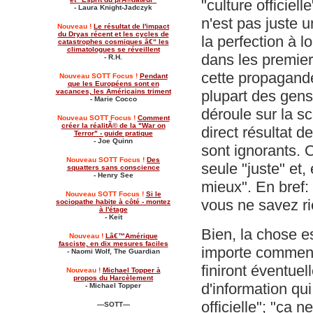
"culture officiel
- Laura Knight-Jadczyk
n'est pas juste 
Nouveau !
Le résultat de l'impact
du Dryas récent et les cycles de
la perfection à
catastrophes cosmiques â€“ les
climatologues se réveillent
dans les premier
- R.H.
cette propagande
Nouveau SOTT Focus !
Pendant
que les Européens sont en
plupart des gens
vacances, les Américains triment
- Marie Cocco
déroule sur la 
Nouveau SOTT Focus !
Comment
créer la réalitÃ© de la "War on
direct résultat de
Terror" - guide pratique
- Joe Quinn
sont ignorants. O
Nouveau SOTT Focus !
Des
seule "juste" et
squatters sans conscience
- Henry See
mieux". En bref:
Nouveau SOTT Focus !
Si le
vous ne savez r
sociopathe habite à côté - montez
à l'étage
- Keit
Bien, la chose e
Nouveau !
Lâ€™Amérique
fasciste, en dix mesures faciles
importe comment 
- Naomi Wolf, The Guardian
finiront éventue
Nouveau !
Michael Topper à
propos du Harcèlement
d'information qui
- Michael Topper
officielle"; "ça n
—SOTT
—