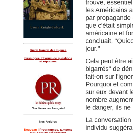
trouve, essentie
les Américains a
par propagande 
que c'était simp
américaine et fo
concluait, "Quico
jour."
Guide Rapide des Signes
Cassiopée ? Forum de questions
Cela peut être ai
et réponses
bigarrés" de déni
fait-on sur l'ign
Pourquoi et com
sur eux devant l
nombre augmente
le danger, ils n
Nos livres en français!
La conversation
Nos Articles
individu suggéra
Nouveau !
Programmes, tampons
et "Esprit du prÃ©dateur"