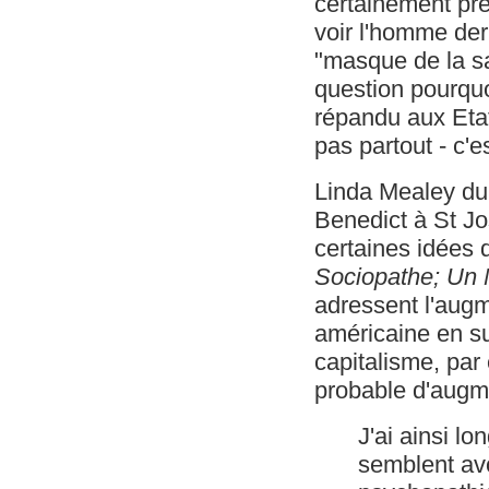
certainement pré
voir l'homme derr
"masque de la sa
question pourqu
répandu aux Etats
pas partout - c'
Linda Mealey du
Benedict à St J
certaines idées 
Sociopathe; Un 
adressent l'augm
américaine en su
capitalisme, par
probable d'augmen
J'ai ainsi l
semblent avo