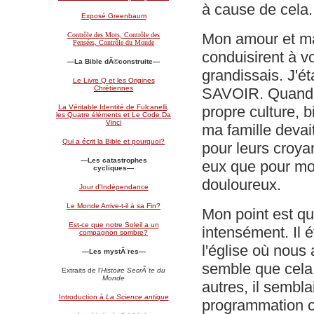
à cause de cela.
Exposé Greenbaum
Mon amour et ma 
Contrôle des Mots, Contrôle des
Pensées, Contrôle du Monde
conduisirent à v
—
La Bible dÃ©construite
—
grandissais. J'ét
Le Livre Q et les Origines
Chrétiennes
SAVOIR. Quand e
propre culture, b
La Véritable Identité de Fulcanelli,
les Quatre éléments et Le Code Da
Vinci
ma famille devait
Qui a écrit la Bible et pourquoi?
pour leurs croyan
—Les catastrophes
eux que pour moi
cycliques—
douloureux.
Jour d'Indépendance
Le Monde Arrive-t-il à sa Fin?
Mon point est qu
Est-ce que notre Soleil a un
intensément. Il é
compagnon sombre?
l'église où nous 
—Les mystÃ¨res—
semble que cela 
Extraits de l'
Histoire SecrÃ¨te du
Monde
autres, il sembla
Introduction à
La Science antique
programmation cul