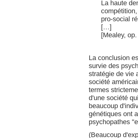
La haute den
compétition,
pro-social r
[…]
[Mealey, op. 
La conclusion est
survie des psyc
stratégie de vie
société américai
termes strictem
d'une société qu
beaucoup d'indi
génétiques ont a
psychopathes "ef
(Beaucoup d'expe