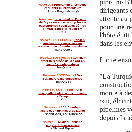
pipeline BT
Nouveau !
Programmes, tampons
dirigeants 
et "Esprit du prÃ©dateur"
- Laura Knight-Jadczyk
attente au 
Nouveau !
Le résultat de l'impact
du Dryas récent et les cycles de
pour une ré
catastrophes cosmiques â€“ les
climatologues se réveillent
- R.H.
l'hôte étai
Nouveau SOTT Focus !
Pendant
dans les e
que les Européens sont en
vacances, les Américains triment
- Marie Cocco
Il cite ens
Nouveau SOTT Focus !
Comment
créer la réalitÃ© de la "War on
Terror" - guide pratique
- Joe Quinn
"La Turquie
Nouveau SOTT Focus !
Des
squatters sans conscience
- Henry See
constructio
Nouveau SOTT Focus !
Si le
monte à des
sociopathe habite à côté - montez
à l'étage
eau, électri
- Keit
pipelines v
Nouveau !
Lâ€™Amérique
fasciste, en dix mesures faciles
- Naomi Wolf, The Guardian
depuis Isra
Nouveau !
Michael Topper à
propos du Harcèlement
- Michael Topper