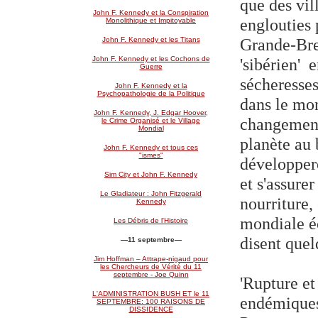
que des vil
John F. Kennedy et la Conspiration
englouties 
Monolithique et Impitoyable
Grande-Bre
John F. Kennedy et les Titans
'sibérien' 
John F. Kennedy et les Cochons de
Guerre
sécheresse
John F. Kennedy et la
Psychopathologie de la Politique
dans le mo
John F. Kennedy, J. Edgar Hoover,
changement
le Crime Organisé et le Village
Mondial
planète au 
John F. Kennedy et tous ces
"ismes"
développer
Sim City et John F. Kennedy
et s'assure
Le Gladiateur : John Fitzgerald
nourriture,
Kennedy
mondiale éc
Les Débris de l'Histoire
disent quel
—11 septembre
—
Jim Hoffman – Attrape-nigaud pour
les Chercheurs de Vérité du 11
septembre - Joe Quinn
'Rupture et
L'ADMINISTRATION BUSH ET le 11
endémiques 
SEPTEMBRE: 100 RAISONS DE
DISSIDENCE