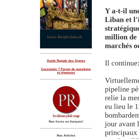
Y a-t-il u
Liban et l
stratégiqu
million de 
marchés o
Il continue
Guide Rapide des Signes
Cassiopée ? Forum de questions
et réponses
Virtuellem
pipeline p
relie la me
eu lieu le 1
bombardeme
jour avant l
Nos livres en français!
principaux 
Nos Articles