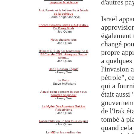
d'autres pa
rapporter la violence
Amir Peretz et la foi fondée à l'école
de la politique
Israël appa
- Laura Knight-Jadczyk
approvision
Encore Des Absurdites « Al-Qaïda »
Du Gang Bush
- Joe Quinn
également t
Nous chutons tous
changé pour
- Joe Quinn
propre appr
D'Israël à Bush par l'entremise de la
BBC et de CNN : Attaquez l'Iran --
sinon…
a quelques 
- Joe Quinn
l'invasion 
Une Question Légale
- Henry See
pétrole", c
Le Futur
qui a fourni
- Steve McFarland
était aussi
A quel point pensent-ils que nous
sommes stupides?
- Henry See
gouverneme
Le Mythe Des Attentats Suicide
de l'Irak é
Palestiniens
- Joe Quinn
tombé à pla
Rassembler en un lieu tous les juifs
- Joe Quinn
quand cela 
Le MI6 et les médias - les