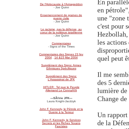
En parallèl
De l’Holocauste à l’Armageddon
- Joe Quinn
en pétrole"
Ensemencement de graines de
une "zone 
guerre civile
- Joe Quinn
c'est pour 
Le racisme, pas la défense, au
Hezbollah, 
coeur de la politique israélienne
- Joe Quinn
les actions
Commentaires
- Signs of the Times
disproport
Commentaires des Signes 23 fev
quel peut êt
2004
,
14 &15 Mar 2004
Supplément des Signs: Armes
Ethniques Spécifiques
Il me semb
Supplément des Signs:
L'Assassinat de JFK
des 5 derni
HITLER : Tel que le Peuple
lumière de
Allemand Le ConnaÃ®t
Change de 2
—SÃ©rie JFK—
Laura Knight-Jacdzyk
John F. Kennedy, le Pétrole et la
Guerre à la Terreur
Un rapport 
John F. Kennedy, le Services
de la Défen
Secrets et les Riches Texans
Fascistes