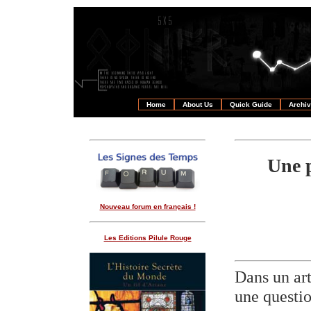
Home
About Us
Quick Guide
Archi
Une p
Nouveau forum en français !
Les Editions Pilule Rouge
Dans un ar
une questio