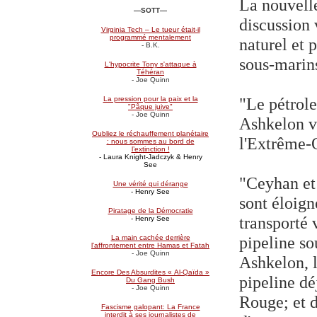
La nouvelle
—SOTT
—
discussion v
Virginia Tech – Le tueur était-il
programmé mentalement
naturel et 
- B.K.
sous-marin
L'hypocrite Tony s'attaque à
Téhéran
- Joe Quinn
"Le pétrole
La pression pour la paix et la
"Pâque juive"
- Joe Quinn
Ashkelon vi
Oubliez le réchauffement planétaire
l'Extrême-
: nous sommes au bord de
l’extinction !
- Laura Knight-Jadczyk & Henry
See
"Ceyhan et
Une vérité qui dérange
- Henry See
sont éloign
Piratage de la Démocratie
transporté 
- Henry See
pipeline so
La main cachée derrière
l'affrontement entre Hamas et Fatah
- Joe Quinn
Ashkelon, l
Encore Des Absurdites « Al-Qaïda »
pipeline dé
Du Gang Bush
- Joe Quinn
Rouge; et de
Fascisme galopant: La France
interdit à ses journalistes de