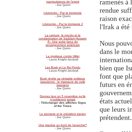
ramenés à l
manipulateurs de l'esprit
- Joe Quinn
rendue suff
Litvinenko - Par la tromperie
raison exac
- Joe Quinn
Litvinenko - Par la tromperie 2
l'Irak a été
- Joe Quinn
La capture, le procès et la
condamnation de Saddam Hussein
Nous pouvo
Â– Une autre farce du
renseignement américain
- Joe Quinn
dans le mon
La mystique contre Hitler
internation
- Laura Knight-Jacdzyk
bien que Is
Les Bush et Le Roi Perdu
- Laura Knight-Jacdzyk
font que pl
Bush révèle sa véritable politique
iraquienne : le massacre de civils
futurs en é
iraquiens
- Joe Quinn
gouverneme
Donnez leur un 5 novembre qu'ils
états actue
n'oublieront jamais
- Télécharger des affiches Signs
of the Times
que leurs in
Le sionisme et le président iranien
prétendent.
- Joe Quinn
Une planète au bord de l'anarchie?
- Joe Quinn