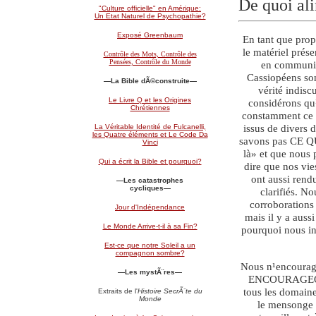
De quoi ali
"Culture officielle" en Amérique:
Un Etat Naturel de Psychopathie?
Exposé Greenbaum
En tant que prop
le matériel prése
Contrôle des Mots, Contrôle des
Pensées, Contrôle du Monde
en communic
Cassiopéens son
—
La Bible dÃ©construite
—
vérité indis
Le Livre Q et les Origines
considérons qu¹
Chrétiennes
constamment ce m
issus de divers
La Véritable Identité de Fulcanelli,
les Quatre éléments et Le Code Da
savons pas CE QU'
Vinci
là» et que nous
Qui a écrit la Bible et pourquoi?
dire que nos vie
ont aussi rendu
—Les catastrophes
cycliques—
clarifiés. N
corroborations 
Jour d'Indépendance
mais il y a auss
Le Monde Arrive-t-il à sa Fin?
pourquoi nous inv
Est-ce que notre Soleil a un
compagnon sombre?
Nous n¹encourage
—Les mystÃ¨res—
ENCOURAGEONS 
tous les domaine
Extraits de l'
Histoire SecrÃ¨te du
Monde
le mensonge d