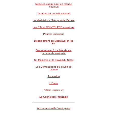
Meilleurs voeux pour un monde
heureux
Tyrannie du pouvoir executif
Le Matériel sur l'Aéroport de Denver
Les ETs et COINTELPRO cosmique
Pourriel Cosmique
Discernement ou Machiavel et les
ET
Discernement 2: Le Monde est
pénétré de malignité
St. Malachie et le Travail du Soleil
Les Compagnons du devoir de
Liberté
Ascension
L'Onde
l'Onde: Chapitre 27
La Connexion Française
Adventures with Cassiopaea