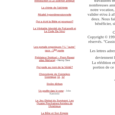
travaillons t
Introduction à
La Science antique
nombreuses année
La chimie de l'alchimie
notre vocation
valider et/ou à 
Réalité hyperdimensionnelle
deux. Nous fai
Qui a écrit la Bible et pourquoi?
bénéficier, 
La Véritable Identité de Fulcanelli et
Le Code Da Vinci
C
Copyright © 1997
réservés. "Cass
Les portails organiques ? L' "autre"
ère
Les lettres adr
race - 1
partie
deviennent 
Prédateur Spirituel – Prem Rawat
alias Maharaji
- Henry See
La réédition e
portion de ce
Qui parle au nom de la Vérité?
Chronologie de Cointelpro
Cosmique
11
,
12
Etoiles déchues
Un gouffre dans le coeur
- John
Kaminski
Le Jeu Global du Survivant: Les
Quatre Prochaines Années de
l'Amérique
La Bête et Son Empire