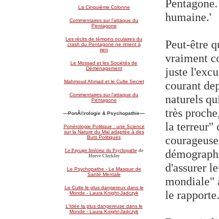
Pentagone. 
La Cinquième Colonne
humaine.'
Commentaires sur l'attaque du
Pentagone
Les récits de témoins oculaires du
Peut-être q
crash du Pentagone ne riment à
rien
vraiment co
Le Mossad et les Sociétés de
juste l'exc
Déménagement
courant de
Mahmoud Ahmad et le Culte Secret
Commentaires sur l'attaque du
naturels qu
Pentagone
très proche
—PonÃ©rologie & Psychopathie—
la terreur" 
Ponérologie Politique : une Science
sur la Nature du Mal adaptée à des
courageuse
Buts Politiques
démographi
Le Paysage Intérieur du Psychopathe
de
Herve Cleckle
y
d'assurer l
Le Psychopathe - Le Masque de
Santé Mentale
mondiale" 
Le Culte le plus dangereux dans le
le rapporte
Monde - Laura Knight-Jadczyk
L'Idée la plus dangereuse dans le
Monde - Laura Knight-Jadczyk