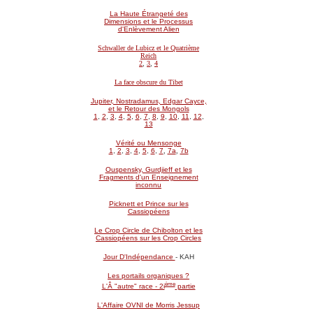
La Haute Étrangeté des
Dimensions et le Processus
d'Enlèvement Alien
Schwaller de Lubicz et le Quatrième
Reich
2
,
3
,
4
La face obscure du Tibet
Jupiter, Nostradamus, Edgar Cayce,
et le Retour des Mongols
1
,
2
,
3
,
4
,
5
,
6
,
7
,
8
,
9
,
10
,
11
,
12
,
13
Vérité ou Mensonge
1
,
2
,
3
,
4
,
5
,
6
,
7
,
7a
,
7b
Ouspensky, Gurdjieff et les
Fragments d'un Enseignement
inconnu
Picknett et Prince sur les
Cassiopéens
Le Crop Circle de Chibolton et les
Cassiopéens sur les Crop Circles
Jour D'Indépendance
- KAH
Les portails organiques ?
ème
L'Â "autre" race - 2i
partie
L'Affaire OVNI de Morris Jessup